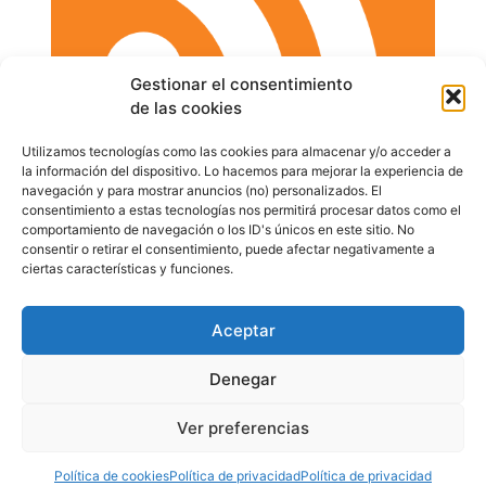
Gestionar el consentimiento
de las cookies
Utilizamos tecnologías como las cookies para almacenar y/o acceder a
la información del dispositivo. Lo hacemos para mejorar la experiencia de
RSS
navegación y para mostrar anuncios (no) personalizados. El
consentimiento a estas tecnologías nos permitirá procesar datos como el
Error de RSS:
Retrieved unsupported status code
comportamiento de navegación o los ID's únicos en este sitio. No
"404"
consentir o retirar el consentimiento, puede afectar negativamente a
ciertas características y funciones.
Aceptar
Denegar
©
RIZO.ES
Todos los derechos reservados.
Política de privacidad
Ver preferencias
Política de cookies (UE)
Términos y condiciones
Política de cookies
Política de privacidad
Política de privacidad